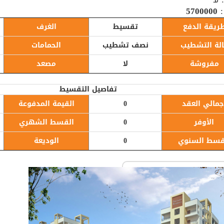
:
5700000
ريقة الدفع
تقسيط
الغرف
لة التشطيب
نصف تشطيب
الحمامات
مفروشة
لا
مصعد
تفاصيل التقسيط
جمالي العقد
0
القيمة المدفوعة
الأوفر
0
القسط الشهري
قسط السنوي
0
الوديعة