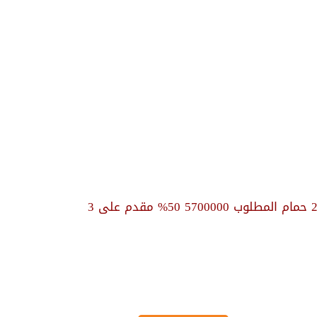
للبيع بالـتقسيط بالقاهرة الجديدة شقة 145 م² نصف تشطيب 3 نوم 2 حمام المطلوب 5700000 50% مقدم على 3