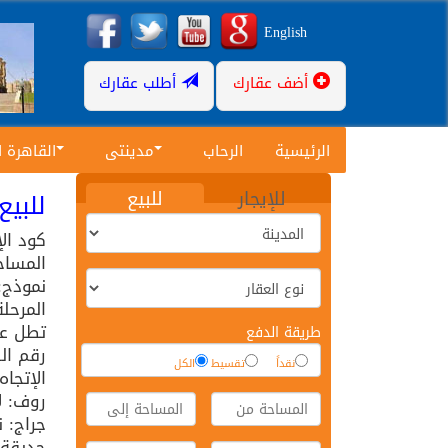
English
أضف عقارك
أطلب عقارك
الرئيسية
الرحاب
مدينتى
القاهرة 
للإيجار
للبيع
للبيع ب
كود ال
المساح
نموذج:
المرحلة
تطل عل
طريقة الدفع
رقم الد
نقداً
تقسيط
الكل
الإتجاه
روف: ل
جراج: 
حديقة: 