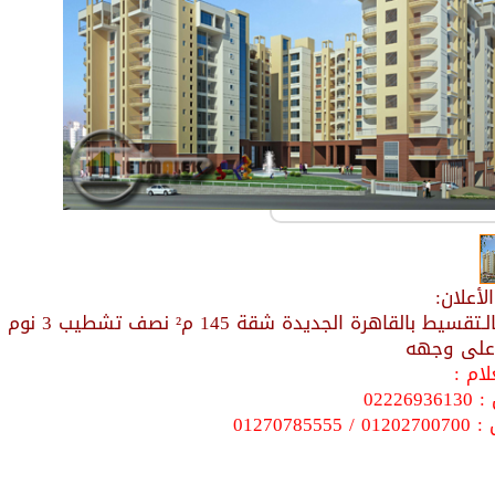
أعلان:
على وجهه
ام :
022269
0127078555