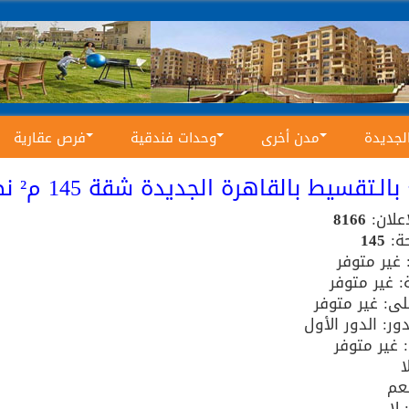
الجديدة
مدن أخرى
وحدات فندقية
فرص عقارية
الـتقسيط بالقاهرة الجديدة شقة 145 م² نصف تشطيب
إعلان:
8166
ة:
145
 غير متوفر
: غير متوفر
ى: غير متوفر
ور: الدور الأول
: غير متوفر
ا
نعم
لا