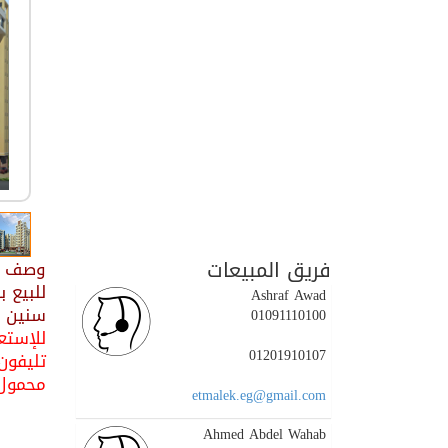
فريق المبيعات
وصف ال
Ashraf Awad
سنين 
01091110100
للإستعل
01201910107
تليفون : 36130
محمول : 01202700700 / 5
etmalek.eg@gmail.com
Ahmed Abdel Wahab