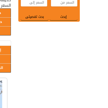
السعر 
ط
حا
إ
ال