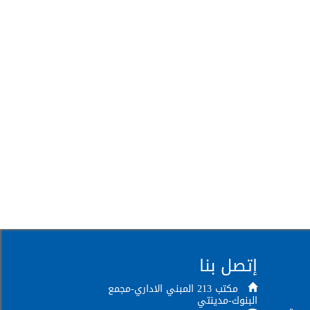
إتصل بنا
مكتب 213 المبني الاداري-مجمع
البنوك-مدينتي