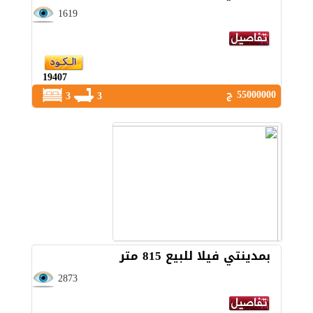
1619
19407
55000000 ج
3
3
بمدينتي فيلا للبيع 815 متر
2873