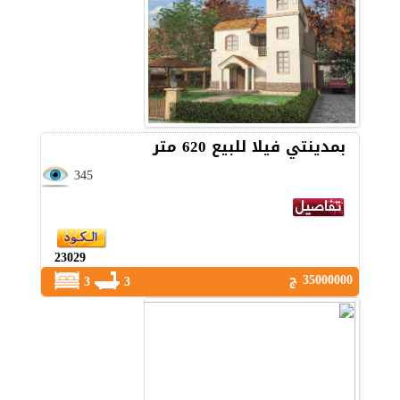
بمدينتي فيلا للبيع 620 متر
345
23029
35000000 ج
3
3