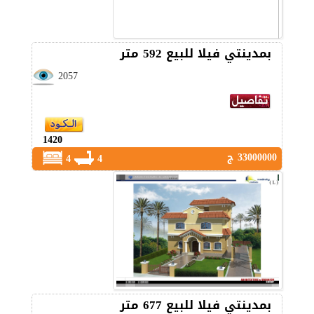
بمدينتي فيلا للبيع 592 متر
2057
1420
33000000 ج
4
4
بمدينتي فيلا للبيع 677 متر