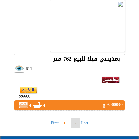
بمدينتي فيلا للبيع 762 متر
611
22663
6000000 ج
4
4
First
Last
1
2