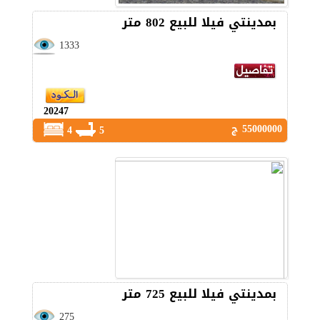
بمدينتي فيلا للبيع 802 متر
1333
20247
55000000 ج
4
5
بمدينتي فيلا للبيع 725 متر
275