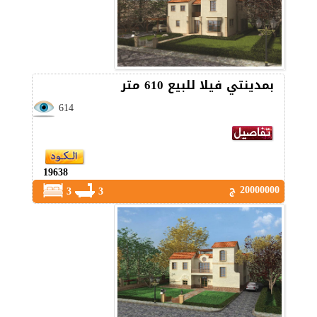
بمدينتي فيلا للبيع 610 متر
614
19638
20000000 ج
3
3