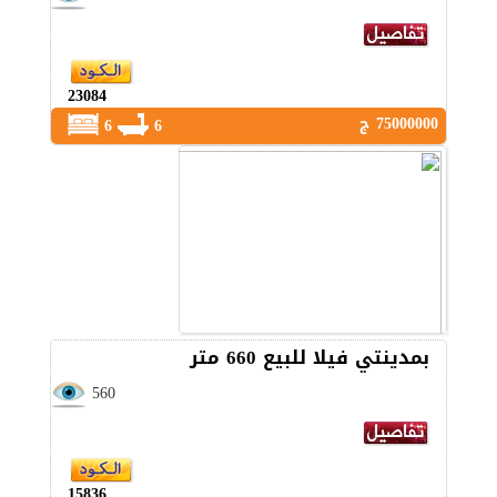
23084
75000000 ج
6
6
بمدينتي فيلا للبيع 660 متر
560
15836