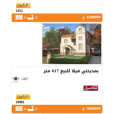
1452
45000000 ج
3
3
بمدينتي فيلا للبيع 617 متر
1487
19981
18000000 ج
4
5