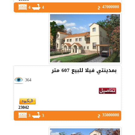
47000000 ج
4
4
بمدينتي فيلا للبيع 607 متر
364
23042
35000000 ج
3
3