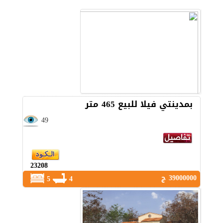
بمدينتي فيلا للبيع 465 متر
49
23208
39000000 ج
5
4