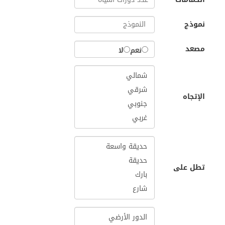
نموذج
مصعد
نعم
لا
الإتجاه
تطل على