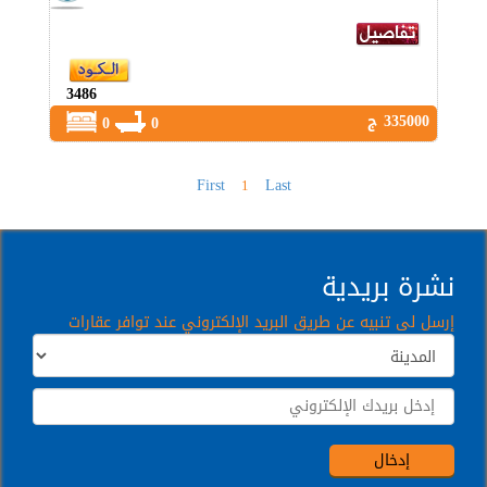
3486
335000 ج
0
0
First
Last
1
نشرة بريدية
إرسل لى تنبيه عن طريق البريد الإلكتروني عند توافر عقارات