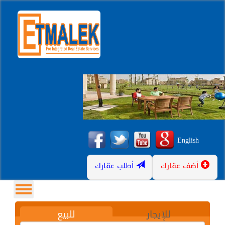
English
أضف عقارك
أطلب عقارك
للإيجار
للبيع