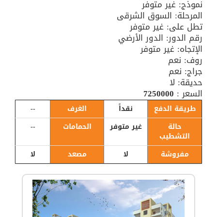
نموذج: غير متوفر
المرحلة: السوق الشرقى
تطل على: غير متوفر
رقم الدور: الدور الأرضي
الإتجاه: غير متوفر
روف: نعم
جراج: نعم
حديقة: لا
السعر :
7250000
طريقة الدفع
نقداً
الغرف
--
حالة
غير متوفر
الحمامات
--
التشطيب
مفروشة
لا
مصعد
لا