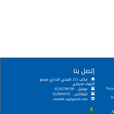
إتصل بنا
مكتب 213 المبني الاداري-مجمع
البنوك-مدينتي
ديدة
موبايل : 01202700700
تليفاكس : 0226694705
ة
etmalek.eg@gmail.com
ر