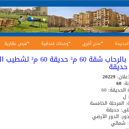
الجديدة
مدن أخرى
وحدات فندقية
فرص عقارية
للبيع بالرحاب شقة 60 م² حد
حديقة
إعلان:
20229
ة:
60
لحديقة: 60
 ل
: المرحلة الخامسة
ى: حديقة
ور: الدور الأرضي
ه: شمالي