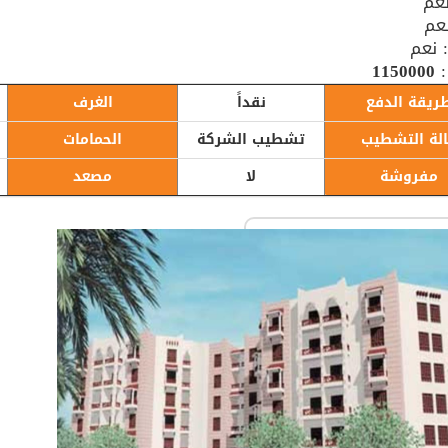
عم
نعم
 نعم
:
1150000
ريقة الدفع
نقداً
الغرف
لة التشطيب
تشطيب الشركة
الحمامات
مفروشة
لا
مصعد