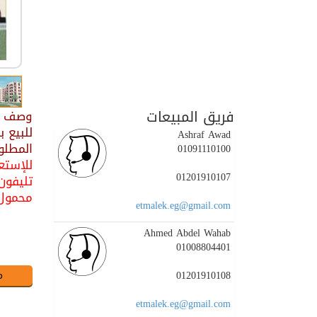
فريق المبيعات
وصف ال
Ashraf Awad
المطلوب 150000
01091110100
للإستعل
01201910107
تليفون : 36130
محمول : 01202700700 / 5
etmalek.eg@gmail.com
Ahmed Abdel Wahab
01008804401
01201910108
etmalek.eg@gmail.com