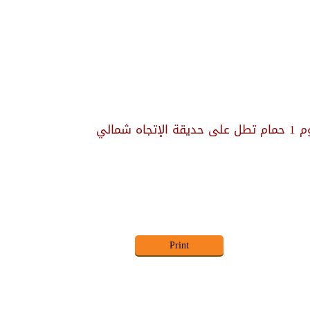
للبيع بالرحاب شقة 60 م² حديقة 60 م² نموذج ل تشطيب الشركة 1 نوم 1 حمام تطل على حديقة الإتجاه شمالي