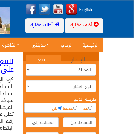
English
أضف عقارك
أطلب عقارك
الرئيسية
الرحاب
مدينتى
القاهرة 
للإيجار
للبيع
على 
كود ال
المساح
مساحة ا
طريقة الدفع
نموذج:
المرحلة
نقداً
تقسيط
الكل
تطل عل
رقم الد
الإتجا