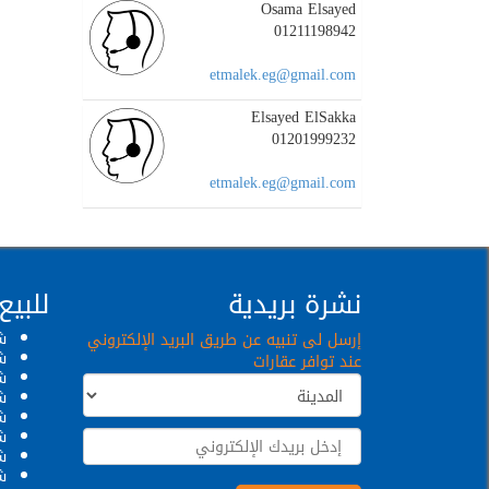
Osama Elsayed
01211198942
etmalek.eg@gmail.com
Elsayed ElSakka
01201999232
etmalek.eg@gmail.com
نشرة بريدية
للبيع
ش
إرسل لى تنبيه عن طريق البريد الإلكتروني
ش
عند توافر عقارات
ش
ش
ش
ش
شق
ش