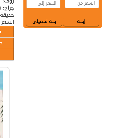
روف: ن
جراج: 
حديقة:
السعر 
ط
حا