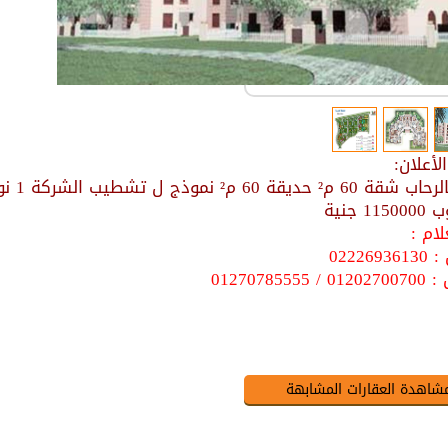
أعلان:
1 جنية
ام :
022269
0127078555