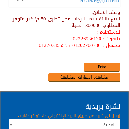
etmalek.eg@gmail.com
وصف الأعلان:
للبيع بالـتقسيط بالرحاب محل تجاري 50 م² غير متوفر
المطلوب 1800000 جنية
للإستعلام :
تليفون : 02226936130
محمول : 01202700700 / 01270785555
نشرة بريدية
إرسل لى تنبيه عن طريق البريد الإلكتروني عند توافر عقارات