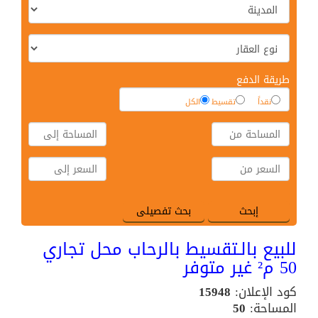
طريقة الدفع
نقداً
تقسيط
الكل
للبيع بالـتقسيط بالرحاب محل تجاري
50 م² غير متوفر
كود الإعلان:
15948
المساحة:
50