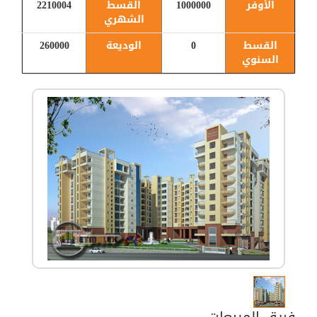
الأوفر
1000000
القسط
2210004
الشهري
القسط
0
الوديعة
260000
السنوي