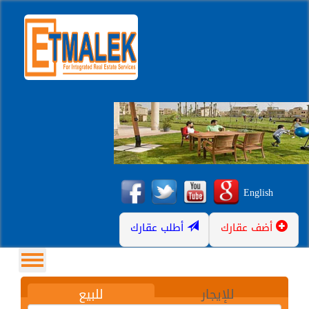
English
أضف عقارك
أطلب عقارك
للإيجار
للبيع