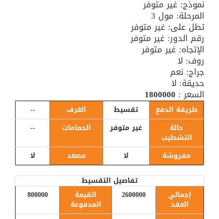
نموذج: غير متوفر
المرحلة: مول 3
تطل على: غير متوفر
رقم الدور: غير متوفر
الإتجاه: غير متوفر
روف: لا
جراج: نعم
حديقة: لا
السعر :
1800000
طريقة الدفع
تقسيط
الغرف
--
حالة
غير متوفر
الحمامات
--
التشطيب
مفروشة
لا
مصعد
لا
تفاصيل التقسيط
إجمالي
2600000
القيمة
800000
العقد
المدفوعة