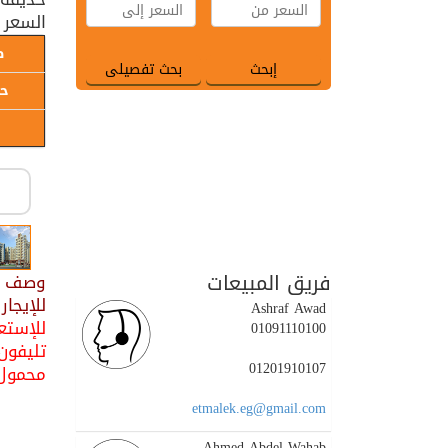
السعر 
ط
حا
فريق المبيعات
وصف ال
للإيجار مفروشة بالر
Ashraf Awad
للإستعل
01091110100
تليفون : 36130
01201910107
محمول : 01202700700 / 5
etmalek.eg@gmail.com
Ahmed Abdel Wahab