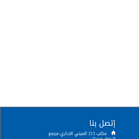
إتصل بنا
مكتب 213 المبني الاداري-مجمع
البنوك-مدينتي