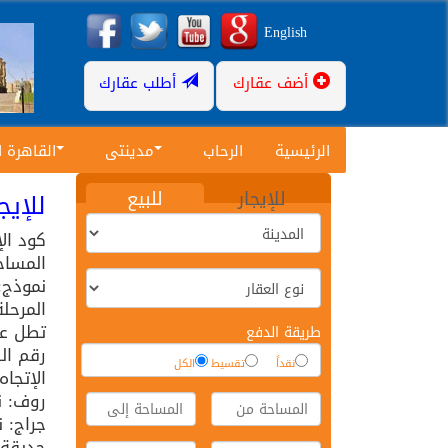
English
أضف عقارك
أطلب عقارك
الرئيسية
الرحاب
مدينتى
القاهرة 
للإيجار
للبيع
للإيجار
كود ال
المساح
نموذج: 9
المرحلة
تطل عل
طريقة الدفع
رقم الد
نقداً
تقسيط
الكل
الإتجاه
روف: ن
جراج: 
حديقة: 