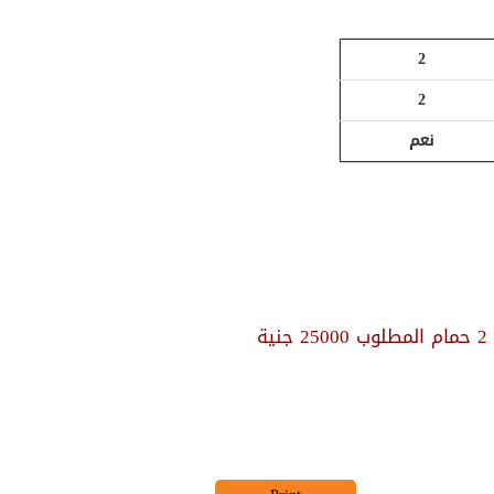
2
2
نعم