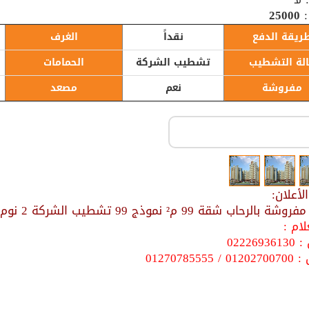
:
25000
ريقة الدفع
نقداً
الغرف
لة التشطيب
تشطيب الشركة
الحمامات
مفروشة
نعم
مصعد
أعلان:
حاب شقة 99 م² نموذج 99 تشطيب الشركة 2 نوم 2 حمام المطلوب 25000 جنية
ام :
022269
0127078555