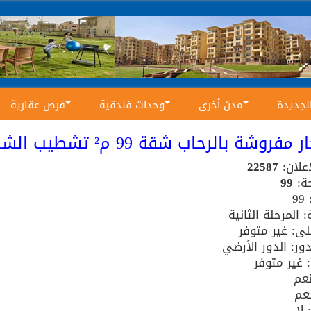
الجديدة
مدن أخرى
وحدات فندقية
فرص عقارية
 مفروشة بالرحاب شقة 99 م² تشطيب الشركة
إعلان:
22587
ة:
99
9
: المرحلة الثانية
ى: غير متوفر
ور: الدور الأرضي
: غير متوفر
عم
نعم
لا