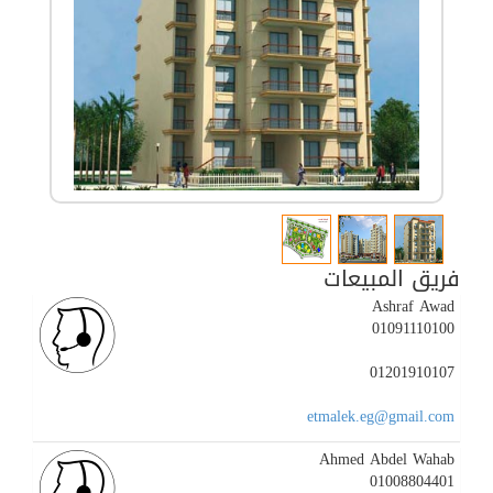
فريق المبيعات
Ashraf Awad
01091110100
01201910107
etmalek.eg@gmail.com
Ahmed Abdel Wahab
01008804401