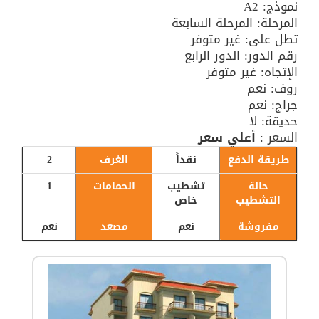
نموذج: A2
المرحلة: المرحلة السابعة
تطل على: غير متوفر
رقم الدور: الدور الرابع
الإتجاه: غير متوفر
روف: نعم
جراج: نعم
حديقة: لا
السعر :
أعلي سعر
طريقة الدفع
نقداً
الغرف
2
حالة
تشطيب
الحمامات
1
التشطيب
خاص
مفروشة
نعم
مصعد
نعم