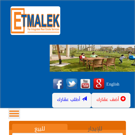
English
أضف عقارك
أطلب عقارك
للإيجار
للبيع