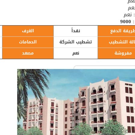
عم
نعم
 نعم
:
9000
ريقة الدفع
نقداً
الغرف
لة التشطيب
تشطيب الشركة
الحمامات
مفروشة
نعم
مصعد