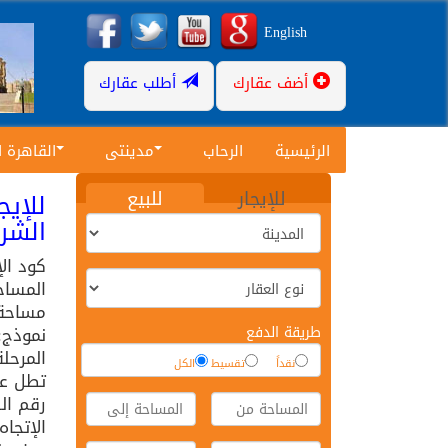
English
أضف عقارك
أطلب عقارك
الرئيسية
الرحاب
مدينتى
القاهرة 
للإيجار
للبيع
الشر
كود ال
المساح
مساحة ا
طريقة الدفع
نموذج:
المرحلة
نقداً
تقسيط
الكل
تطل عل
رقم الد
الإتجاه