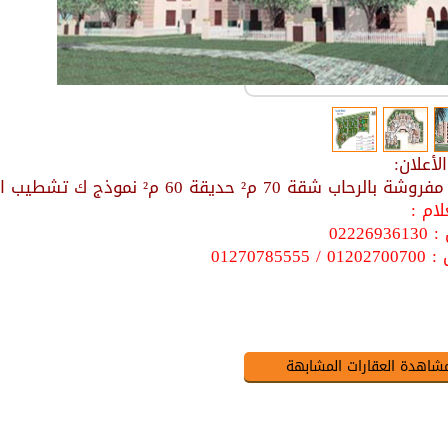
أعلان:
ب شقة 70 م² حديقة 60 م² نموذج ك تشطيب الشركة 1 نوم 1 حمام المطلوب 9000 جنية
ام :
022269
0127078555