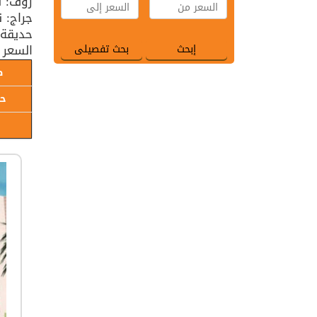
روف: ن
جراج: 
حديقة:
السعر 
ط
حا