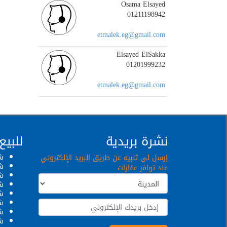
Osama Elsayed
01211198942
etmalek.eg@gmail.com
Elsayed ElSakka
01201999232
etmalek.eg@gmail.com
نشرة بريدية
للبيع
ش
إرسل لى تنبيه عن طريق البريد الإلكتروني
ش
عند توافر عقارات
ش
ش
ش
ش
شق
ش