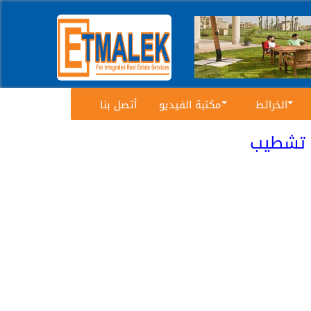
الخرائط
مكتبة الفيديو
أتصل بنا
للإيجار مفروشة بالرحاب شقة 70 م² حديقة 60 م² تشطيب