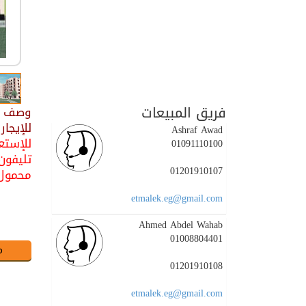
فريق المبيعات
وصف ال
للإيجار مفروشة بالرحا
Ashraf Awad
للإستعل
01091110100
تليفون : 36130
01201910107
محمول : 01202700700 / 5
etmalek.eg@gmail.com
Ahmed Abdel Wahab
01008804401
01201910108
etmalek.eg@gmail.com