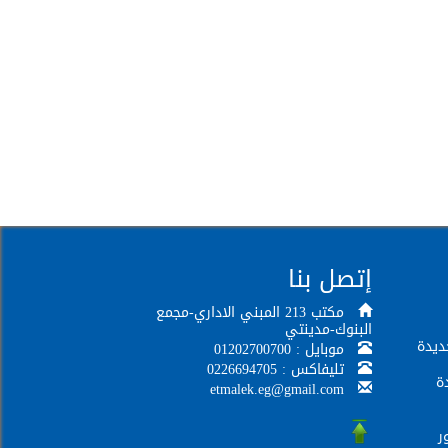
إتصل بنا
مكتب 213 المبني الاداري-مجمع
البنوك-مدينتي
ديدة
موبايل : 01202700700
تليفاكس : 0226694705
ة
etmalek.eg@gmail.com
ر