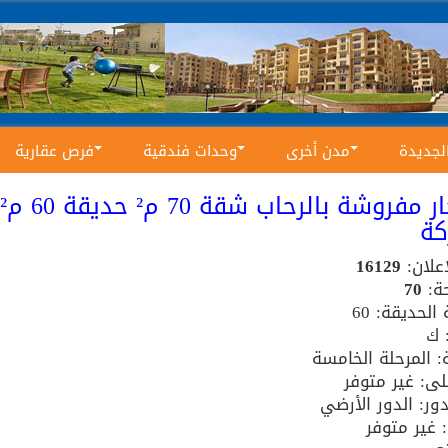
الجديدة
مدن أخرى
وحدات فندقية
فرص عقارية
كة
إعلان:
16129
ة:
70
لحديقة: 60
 ك
: المرحلة الخامسة
ى: غير متوفر
ور: الدور الأرضي
: غير متوفر