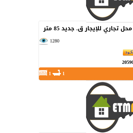
حل تجاري للإيجار ق. جديد 85 متر
1280
2059
1
1