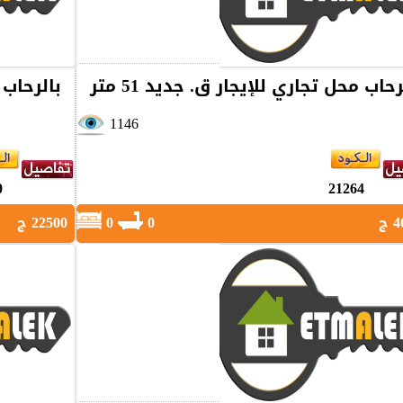
رحاب محل تجاري للإيجار ق. جديد 51 متر
بالرحاب م
1146
0
21264
ج
0
0
22500 ج