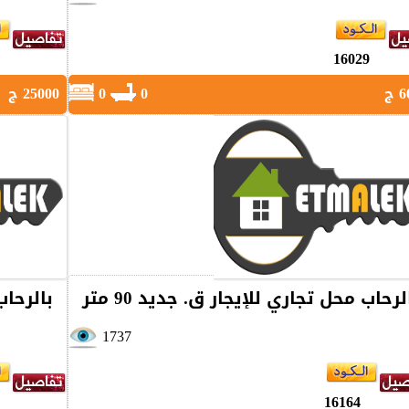
16029
ج
0
0
25000 ج
لرحاب محل تجاري للإيجار ق. جديد 90 متر
بالرحاب 
1737
16164