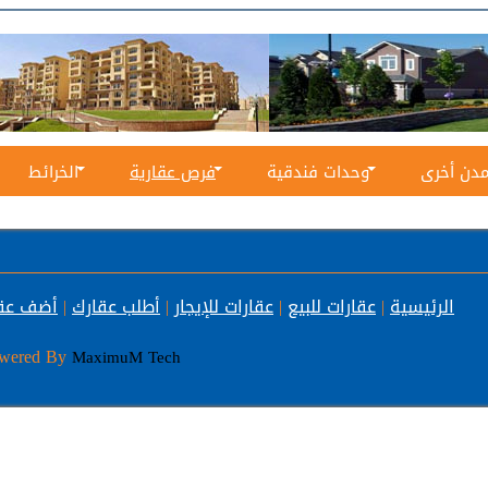
دن أخرى
وحدات فندقية
فرص عقارية
الخرائط
الرئيسية
|
عقارات للبيع
|
عقارات للإيجار
|
أطلب عقارك
|
أضف عق
ered By
MaximuM Tech