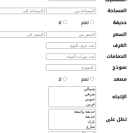
المساحة
حديقة
نعم
لا
السعر
الغرف
الحمامات
نموذج
مصعد
نعم
لا
الإتجاه
تطل على