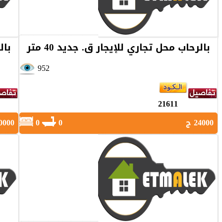
بالرحاب محل تجاري للإيجار ق. جديد 40 متر
بال
952
21611
24000 ج
0
0
40000 