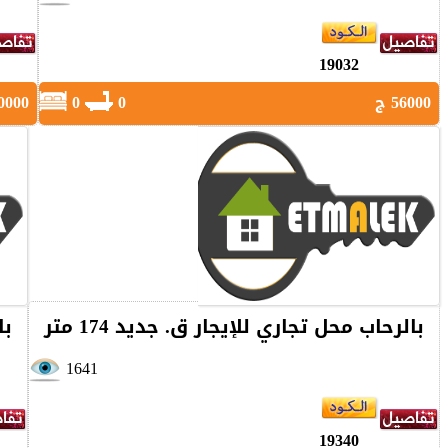
19032
56000 ج
0
0
60000 
بالرحاب محل تجاري للإيجار ق. جديد 174 متر
با
1641
19340