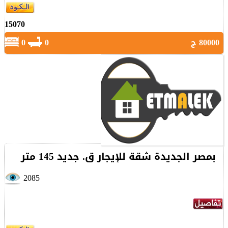
15070
80000 ج
0
0
بمصر الجديدة شقة للإيجار ق. جديد 145 متر
2085