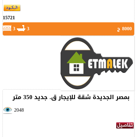
15721
8000 ج
3
3
بمصر الجديدة شقة للإيجار ق. جديد 350 متر
2048