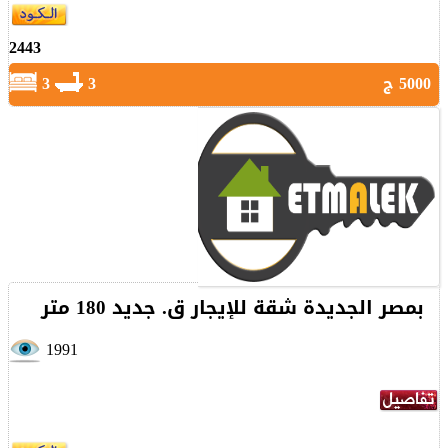
2443
5000 ج
3
3
بمصر الجديدة شقة للإيجار ق. جديد 180 متر
1991