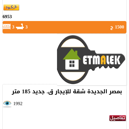
6953
1500 ج
3
3
بمصر الجديدة شقة للإيجار ق. جديد 185 متر
1992