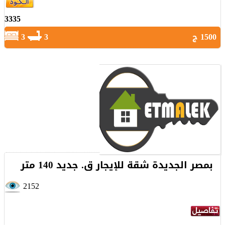
3335
1500 ج
3
3
بمصر الجديدة شقة للإيجار ق. جديد 140 متر
2152