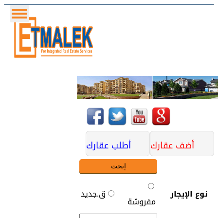
English
أضف عقارك
أطلب عقارك
نوع الإيجار
ق.جديد
مفروشة